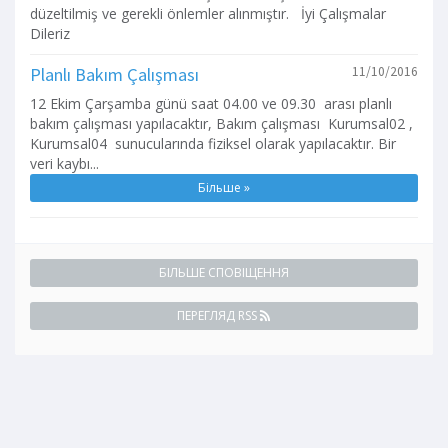
düzeltilmiş ve gerekli önlemler alınmıştır. İyi Çalışmalar
Dileriz
Planlı Bakım Çalışması
11/10/2016
12 Ekim Çarşamba günü saat 04.00 ve 09.30 arası planlı
bakım çalışması yapılacaktır, Bakım çalışması Kurumsal02 ,
Kurumsal04 sunucularında fiziksel olarak yapılacaktır. Bir
veri kaybı...
Більше »
БІЛЬШЕ СПОВІЩЕННЯ
ПЕРЕГЛЯД RSS