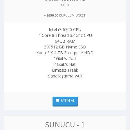
AYLIK
+
₺350.00
KURULUM ÜCRETI
Intel i7-6700 CPU
4 Core 8 Thread 3.4Ghz CPU
64GB RAM
2 X 512 GB Nvme SSD
Yada 2 X 4 TB Enterprise HDD
1Gbit/s Port
1Gbit/s Hat
Limitsiz Trafik
Sanallaştırma VAR
SATIN AL
SUNUCU - 1