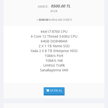
₺500.00 TL
SADECE..
AYLIK
+
₺500.00
KURULUM ÜCRETI
Intel i7-8700 CPU
6 Core 12 Thread 3.6Ghz CPU
64GB DDR4RAM
2 X 1 TB Nvme SSD
Yada 2 X 8 TB Enterprise HDD
1Gbit/s Port
1Gbit/s Hat
Limitsiz Trafik
Sanallaştırma VAR
SATIN AL