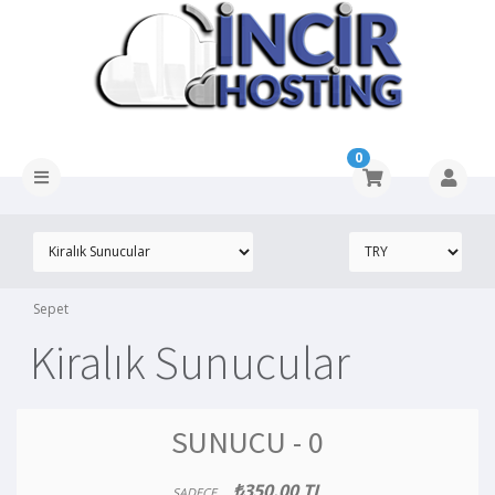
0
Sepet
Kiralık Sunucular
SUNUCU - 0
₺350.00 TL
SADECE..