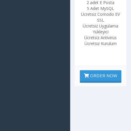
2 adet E Posta
5 Adet MySQL
Ücretsiz Comodo EV
SSL
Ücretsiz Uygulama
Yükleyici
Ücretsiz Antivirüs
Ücretsiz Kurulum
ORDER NOW