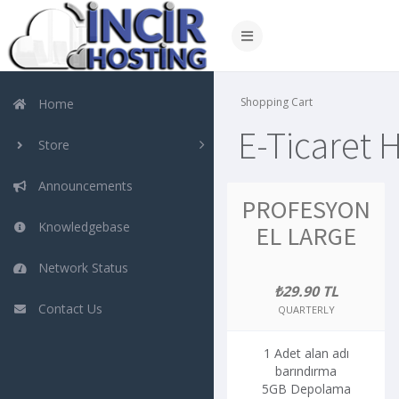
Shopping Cart
Home
E-Ticaret 
Store
Announcements
PROFESYON
Knowledgebase
EL LARGE
Network Status
₺29.90 TL
Contact Us
QUARTERLY
1 Adet alan adı
barındırma
5GB Depolama